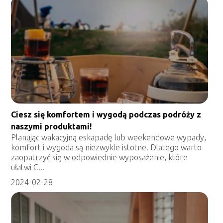
Ciesz się komfortem i wygodą podczas podróży z
naszymi produktami!
Planując wakacyjną eskapadę lub weekendowe wypady,
komfort i wygoda są niezwykle istotne. Dlatego warto
zaopatrzyć się w odpowiednie wyposażenie, które
ułatwi C...
2024-02-28