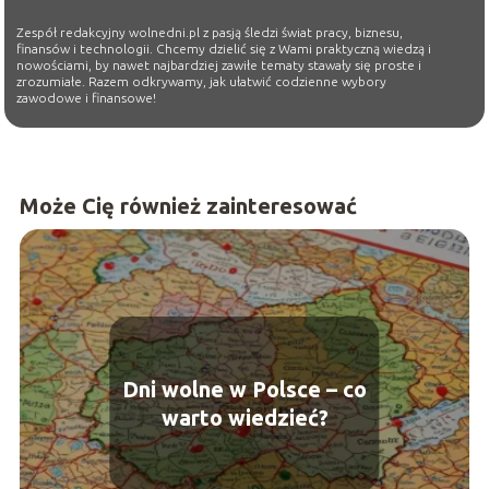
Zespół redakcyjny wolnedni.pl z pasją śledzi świat pracy, biznesu,
finansów i technologii. Chcemy dzielić się z Wami praktyczną wiedzą i
nowościami, by nawet najbardziej zawiłe tematy stawały się proste i
zrozumiałe. Razem odkrywamy, jak ułatwić codzienne wybory
zawodowe i finansowe!
Może Cię również zainteresować
Dni wolne w Polsce – co
warto wiedzieć?