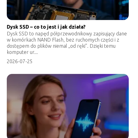
Dysk SSD – co to jest i jak działa?
Dysk SSD to napęd półprzewodnikowy zapisujący dane
w komórkach NAND Flash, bez ruchomych części i z
dostępem do plików niemal „od ręki”. Dzięki temu
komputer ur...
2026-07-25