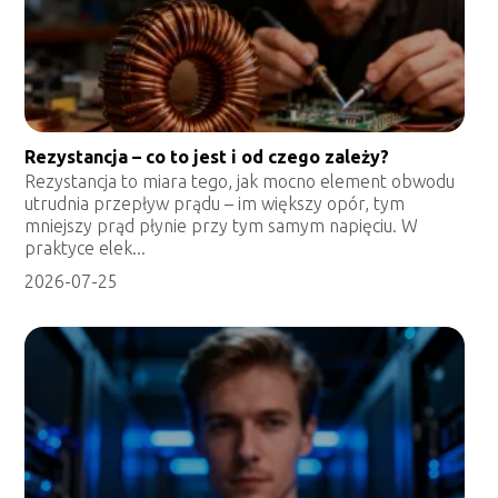
Rezystancja – co to jest i od czego zależy?
Rezystancja to miara tego, jak mocno element obwodu
utrudnia przepływ prądu – im większy opór, tym
mniejszy prąd płynie przy tym samym napięciu. W
praktyce elek...
2026-07-25