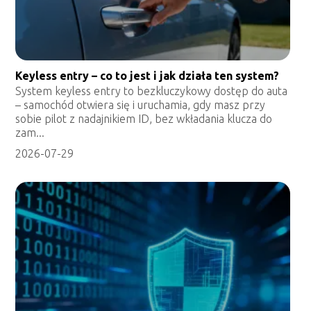
Keyless entry – co to jest i jak działa ten system?
System keyless entry to bezkluczykowy dostęp do auta
– samochód otwiera się i uruchamia, gdy masz przy
sobie pilot z nadajnikiem ID, bez wkładania klucza do
zam...
2026-07-29