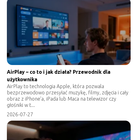
AirPlay – co to i jak działa? Przewodnik dla
użytkownika
AirPlay to technologia Apple, która pozwala
bezprzewodowo przesyłać muzykę, filmy, zdjęcia i cały
obraz z iPhone’a, iPada lub Maca na telewizor czy
głośniki w t...
2026-07-27