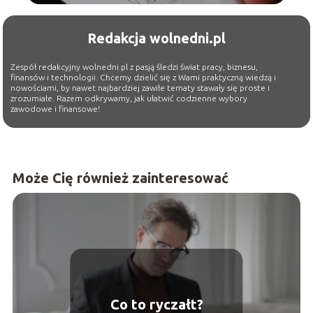
Redakcja wolnedni.pl
Zespół redakcyjny wolnedni.pl z pasją śledzi świat pracy, biznesu,
finansów i technologii. Chcemy dzielić się z Wami praktyczną wiedzą i
nowościami, by nawet najbardziej zawiłe tematy stawały się proste i
zrozumiałe. Razem odkrywamy, jak ułatwić codzienne wybory
zawodowe i finansowe!
Może Cię również zainteresować
Co to ryczałt?