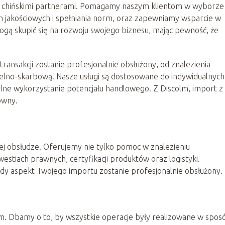
y z chińskimi partnerami. Pomagamy naszym klientom w wyborze
jakościowych i spełniania norm, oraz zapewniamy wsparcie w
mogą skupić się na rozwoju swojego biznesu, mając pewność, że
ransakcji zostanie profesjonalnie obsłużony, od znalezienia
elno-skarbową. Nasze usługi są dostosowane do indywidualnych
lne wykorzystanie potencjału handlowego. Z Discolm, import z
towny.
ej obsłudze. Oferujemy nie tylko pomoc w znalezieniu
stiach prawnych, certyfikacji produktów oraz logistyki.
dy aspekt Twojego importu zostanie profesjonalnie obsłużony.
olm. Dbamy o to, by wszystkie operacje były realizowane w spos