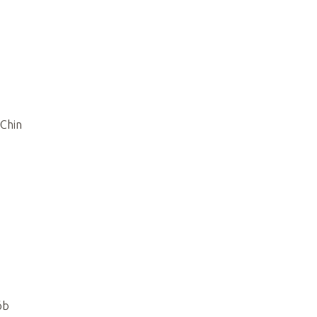
 Chin
ób