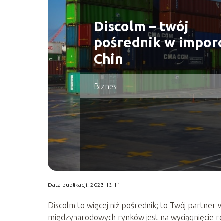
Discolm – twój
pośrednik w imporc
Chin
Biznes
Data publikacji: 2023-12-11
Discolm to więcej niż pośrednik; to Twój partner 
międzynarodowych rynków jest na wyciągnięcie rę