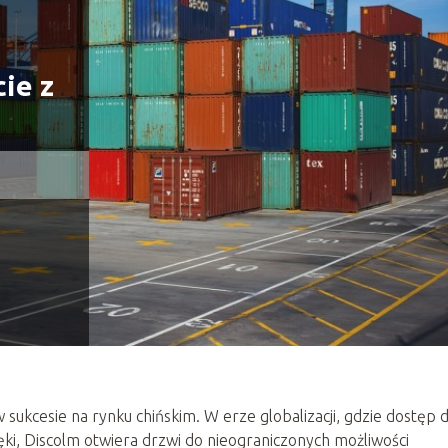
ie z
w sukcesie na rynku chińskim. W erze globalizacji, gdzie dostęp 
ki, Discolm otwiera drzwi do nieograniczonych możliwości