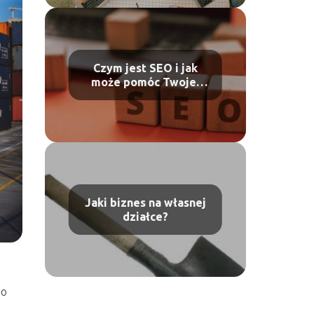
Czym jest SEO i jak
może pomóc Twojej
firmie?
Jaki biznes na własnej
działce?
do