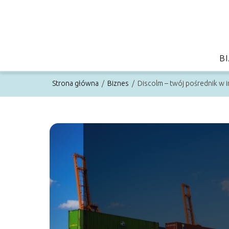
B
Strona główna
/
Biznes
/
Discolm – twój pośrednik w i