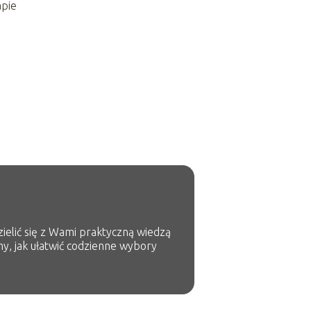
apie
zielić się z Wami praktyczną wiedzą
my, jak ułatwić codzienne wybory