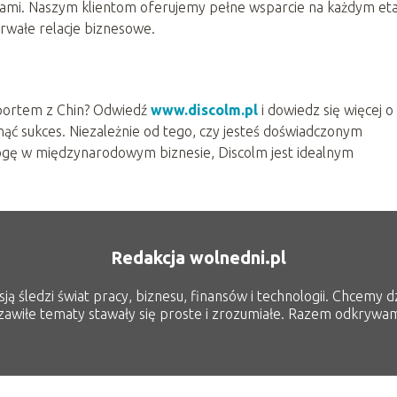
sami. Naszym klientom oferujemy pełne wsparcie na każdym et
rwałe relacje biznesowe.
portem z Chin? Odwiedź
www.discolm.pl
i dowiedz się więcej o
ąć sukces. Niezależnie od tego, czy jesteś doświadczonym
ogę w międzynarodowym biznesie, Discolm jest idealnym
Redakcja wolnedni.pl
ją śledzi świat pracy, biznesu, finansów i technologii. Chcemy d
 zawiłe tematy stawały się proste i zrozumiałe. Razem odkrywa