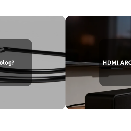
olog?
HDMI ARC –