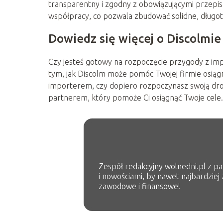
transparentny i zgodny z obowiązującymi przepi
współpracy, co pozwala zbudować solidne, długot
Dowiedz się więcej o Discolmie
Czy jesteś gotowy na rozpoczęcie przygody z im
tym, jak Discolm może pomóc Twojej firmie osiągn
importerem, czy dopiero rozpoczynasz swoją dr
partnerem, który pomoże Ci osiągnąć Twoje cele.
Zespół redakcyjny wolnedni.pl z pas
i nowościami, by nawet najbardziej
zawodowe i finansowe!