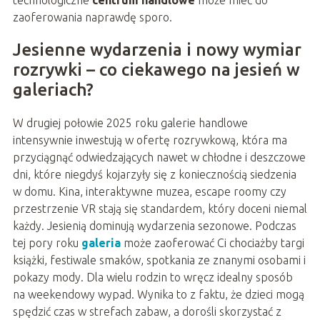
technologiczne
centrum handlowe
może mieć do
zaoferowania naprawdę sporo.
Jesienne wydarzenia i nowy wymiar
rozrywki – co ciekawego na jesień w
galeriach?
W drugiej połowie 2025 roku galerie handlowe
intensywnie inwestują w ofertę rozrywkową, która ma
przyciągnąć odwiedzających nawet w chłodne i deszczowe
dni, które niegdyś kojarzyły się z koniecznością siedzenia
w domu. Kina, interaktywne muzea, escape roomy czy
przestrzenie VR stają się standardem, który doceni niemal
każdy. Jesienią dominują wydarzenia sezonowe. Podczas
tej pory roku
galeria
może zaoferować Ci chociażby targi
książki, festiwale smaków, spotkania ze znanymi osobami i
pokazy mody. Dla wielu rodzin to wręcz idealny sposób
na weekendowy wypad. Wynika to z faktu, że dzieci mogą
spędzić czas w strefach zabaw, a dorośli skorzystać z