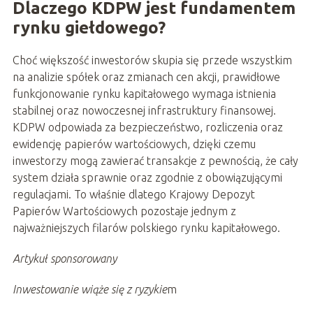
Dlaczego KDPW jest fundamentem
rynku giełdowego?
Choć większość inwestorów skupia się przede wszystkim
na analizie spółek oraz zmianach cen akcji, prawidłowe
funkcjonowanie rynku kapitałowego wymaga istnienia
stabilnej oraz nowoczesnej infrastruktury finansowej.
KDPW odpowiada za bezpieczeństwo, rozliczenia oraz
ewidencję papierów wartościowych, dzięki czemu
inwestorzy mogą zawierać transakcje z pewnością, że cały
system działa sprawnie oraz zgodnie z obowiązującymi
regulacjami. To właśnie dlatego Krajowy Depozyt
Papierów Wartościowych pozostaje jednym z
najważniejszych filarów polskiego rynku kapitałowego.
Artykuł sponsorowany
Inwestowanie wiąże się z ryzykie
m