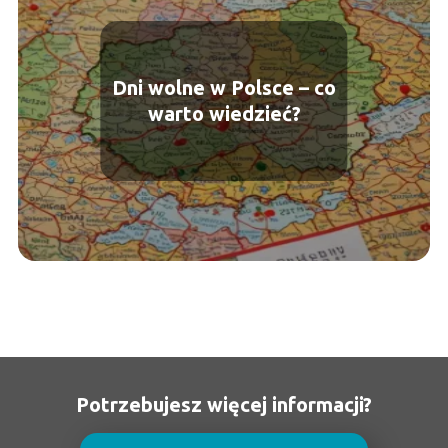
Dni wolne w Polsce – co
warto wiedzieć?
Potrzebujesz więcej informacji?