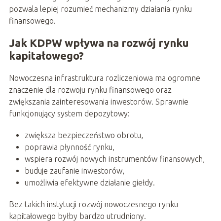
pozwala lepiej rozumieć mechanizmy działania rynku
finansowego.
Jak KDPW wpływa na rozwój rynku
kapitałowego?
Nowoczesna infrastruktura rozliczeniowa ma ogromne
znaczenie dla rozwoju rynku finansowego oraz
zwiększania zainteresowania inwestorów. Sprawnie
funkcjonujący system depozytowy:
zwiększa bezpieczeństwo obrotu,
poprawia płynność rynku,
wspiera rozwój nowych instrumentów finansowych,
buduje zaufanie inwestorów,
umożliwia efektywne działanie giełdy.
Bez takich instytucji rozwój nowoczesnego rynku
kapitałowego byłby bardzo utrudniony.