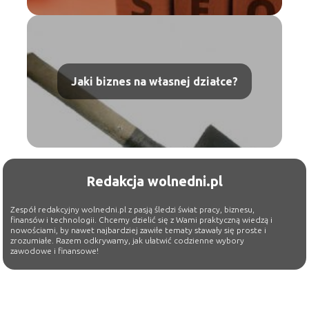
Jaki biznes na własnej działce?
Redakcja wolnedni.pl
Zespół redakcyjny wolnedni.pl z pasją śledzi świat pracy, biznesu,
finansów i technologii. Chcemy dzielić się z Wami praktyczną wiedzą i
nowościami, by nawet najbardziej zawiłe tematy stawały się proste i
zrozumiałe. Razem odkrywamy, jak ułatwić codzienne wybory
zawodowe i finansowe!