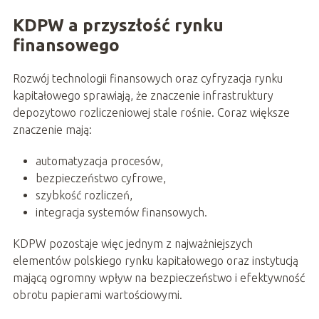
KDPW a przyszłość rynku
finansowego
Rozwój technologii finansowych oraz cyfryzacja rynku
kapitałowego sprawiają, że znaczenie infrastruktury
depozytowo rozliczeniowej stale rośnie. Coraz większe
znaczenie mają:
automatyzacja procesów,
bezpieczeństwo cyfrowe,
szybkość rozliczeń,
integracja systemów finansowych.
KDPW pozostaje więc jednym z najważniejszych
elementów polskiego rynku kapitałowego oraz instytucją
mającą ogromny wpływ na bezpieczeństwo i efektywność
obrotu papierami wartościowymi.