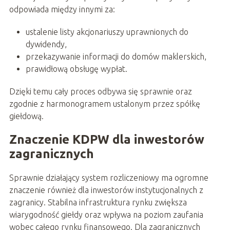
odpowiada między innymi za:
ustalenie listy akcjonariuszy uprawnionych do
dywidendy,
przekazywanie informacji do domów maklerskich,
prawidłową obsługę wypłat.
Dzięki temu cały proces odbywa się sprawnie oraz
zgodnie z harmonogramem ustalonym przez spółkę
giełdową.
Znaczenie KDPW dla inwestorów
zagranicznych
Sprawnie działający system rozliczeniowy ma ogromne
znaczenie również dla inwestorów instytucjonalnych z
zagranicy. Stabilna infrastruktura rynku zwiększa
wiarygodność giełdy oraz wpływa na poziom zaufania
wobec całego rynku finansowego. Dla zagranicznych