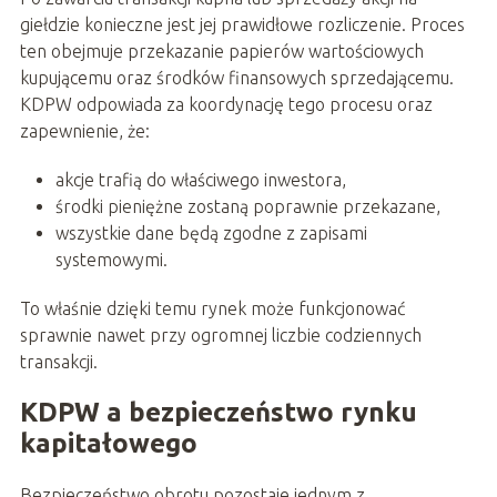
giełdzie konieczne jest jej prawidłowe rozliczenie. Proces
ten obejmuje przekazanie papierów wartościowych
kupującemu oraz środków finansowych sprzedającemu.
KDPW odpowiada za koordynację tego procesu oraz
zapewnienie, że:
akcje trafią do właściwego inwestora,
środki pieniężne zostaną poprawnie przekazane,
wszystkie dane będą zgodne z zapisami
systemowymi.
To właśnie dzięki temu rynek może funkcjonować
sprawnie nawet przy ogromnej liczbie codziennych
transakcji.
KDPW a bezpieczeństwo rynku
kapitałowego
Bezpieczeństwo obrotu pozostaje jednym z