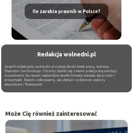
Ile zarabia prawnik w Polsce?
Redakcja wolnedni.pl
Zespół redakcyjny wolnedni.pl z pasją śledzi świat pracy, biznesu,
finansów i technologii. Chcemy dzielić się z Wami praktyczną wiedzą i
nowościami, by nawet najbardziej zawiłe tematy stawały się proste i
zrozumiałe. Razem odkrywamy, jak ułatwić codzienne wybory
zawodowe i finansowe!
Może Cię również zainteresować